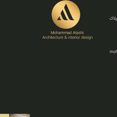
ابان الوند، کوچه 29، پلاک
moh